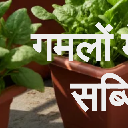
गमलों म
सब्ज