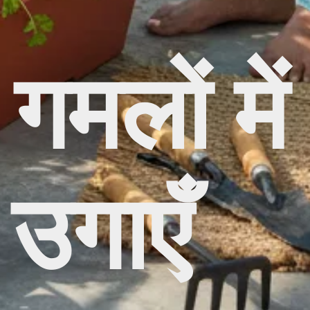
गमलों में
 उगाएँ