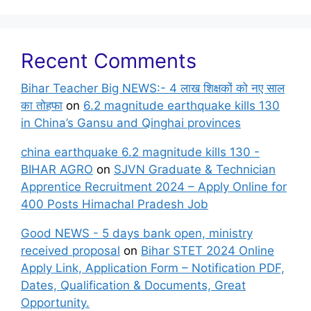
Recent Comments
Bihar Teacher Big NEWS:- 4 लाख शिक्षकों को नए साल
का तोहफा
on
6.2 magnitude earthquake kills 130
in China’s Gansu and Qinghai provinces
china earthquake 6.2 magnitude kills 130 -
BIHAR AGRO
on
SJVN Graduate & Technician
Apprentice Recruitment 2024 – Apply Online for
400 Posts Himachal Pradesh Job
Good NEWS - 5 days bank open, ministry
received proposal
on
Bihar STET 2024 Online
Apply Link, Application Form – Notification PDF,
Dates, Qualification & Documents, Great
Opportunity.