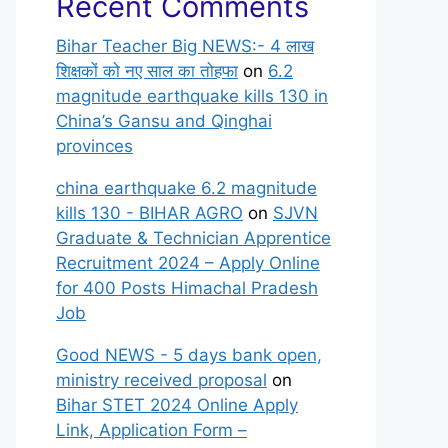
Recent Comments
Bihar Teacher Big NEWS:- 4 लाख
शिक्षकों को नए साल का तोहफा
on
6.2
magnitude earthquake kills 130 in
China’s Gansu and Qinghai
provinces
china earthquake 6.2 magnitude
kills 130 - BIHAR AGRO
on
SJVN
Graduate & Technician Apprentice
Recruitment 2024 – Apply Online
for 400 Posts Himachal Pradesh
Job
Good NEWS - 5 days bank open,
ministry received proposal
on
Bihar STET 2024 Online Apply
Link, Application Form –