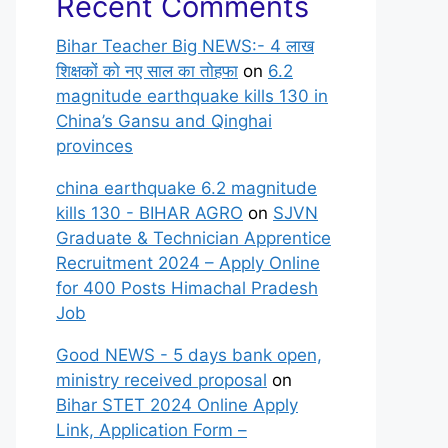
Recent Comments
Bihar Teacher Big NEWS:- 4 लाख
शिक्षकों को नए साल का तोहफा
on
6.2
magnitude earthquake kills 130 in
China’s Gansu and Qinghai
provinces
china earthquake 6.2 magnitude
kills 130 - BIHAR AGRO
on
SJVN
Graduate & Technician Apprentice
Recruitment 2024 – Apply Online
for 400 Posts Himachal Pradesh
Job
Good NEWS - 5 days bank open,
ministry received proposal
on
Bihar STET 2024 Online Apply
Link, Application Form –