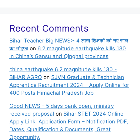
Recent Comments
Bihar Teacher Big NEWS:- 4 लाख शिक्षकों को नए साल
का तोहफा
on
6.2 magnitude earthquake kills 130
in China’s Gansu and Qinghai provinces
china earthquake 6.2 magnitude kills 130 -
BIHAR AGRO
on
SJVN Graduate & Technician
Apprentice Recruitment 2024 – Apply Online for
400 Posts Himachal Pradesh Job
Good NEWS - 5 days bank open, ministry
received proposal
on
Bihar STET 2024 Online
Apply Link, Application Form – Notification PDF,
Dates, Qualification & Documents, Great
Opportunity.