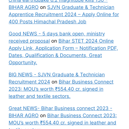
china earthquake 6.2 magnitude kills 130 -
BIHAR AGRO
on
SJVN Graduate & Technician
Apprentice Recruitment 2024 – Apply Online for
400 Posts Himachal Pradesh Job
Good NEWS - 5 days bank open, ministry
received proposal
on
Bihar STET 2024 Online
Apply Link, Application Form – Notification PDF,
Dates, Qualification & Documents, Great
Opportunity.
BIG NEWS - SJVN Graduate & Technician
Recruitment 2024
on
Bihar Business Connect
2023: MOU’s worth ₹554.40 cr. signed in
leather and textile sectors.
Great NEWS- Bihar Business connect 2023 -
BIHAR AGRO
on
Bihar Business Connect 2023:
MOU’s worth ₹554.40 cr. signed in leather and