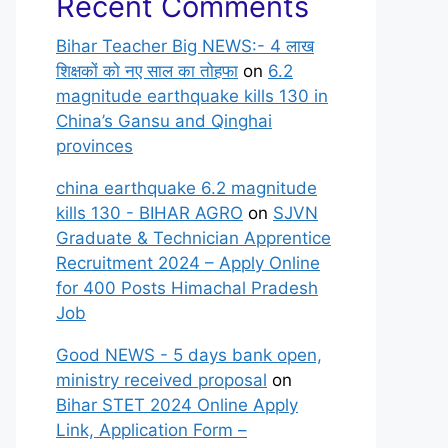
Recent Comments
Bihar Teacher Big NEWS:- 4 लाख
शिक्षकों को नए साल का तोहफा
on
6.2
magnitude earthquake kills 130 in
China’s Gansu and Qinghai
provinces
china earthquake 6.2 magnitude
kills 130 - BIHAR AGRO
on
SJVN
Graduate & Technician Apprentice
Recruitment 2024 – Apply Online
for 400 Posts Himachal Pradesh
Job
Good NEWS - 5 days bank open,
ministry received proposal
on
Bihar STET 2024 Online Apply
Link, Application Form –