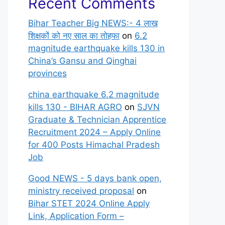
Recent Comments
Bihar Teacher Big NEWS:- 4 लाख
शिक्षकों को नए साल का तोहफा
on
6.2
magnitude earthquake kills 130 in
China’s Gansu and Qinghai
provinces
china earthquake 6.2 magnitude
kills 130 - BIHAR AGRO
on
SJVN
Graduate & Technician Apprentice
Recruitment 2024 – Apply Online
for 400 Posts Himachal Pradesh
Job
Good NEWS - 5 days bank open,
ministry received proposal
on
Bihar STET 2024 Online Apply
Link, Application Form –