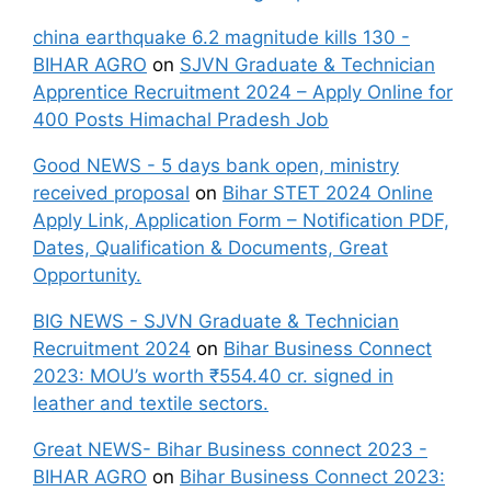
china earthquake 6.2 magnitude kills 130 -
BIHAR AGRO
on
SJVN Graduate & Technician
Apprentice Recruitment 2024 – Apply Online for
400 Posts Himachal Pradesh Job
Good NEWS - 5 days bank open, ministry
received proposal
on
Bihar STET 2024 Online
Apply Link, Application Form – Notification PDF,
Dates, Qualification & Documents, Great
Opportunity.
BIG NEWS - SJVN Graduate & Technician
Recruitment 2024
on
Bihar Business Connect
2023: MOU’s worth ₹554.40 cr. signed in
leather and textile sectors.
Great NEWS- Bihar Business connect 2023 -
BIHAR AGRO
on
Bihar Business Connect 2023: