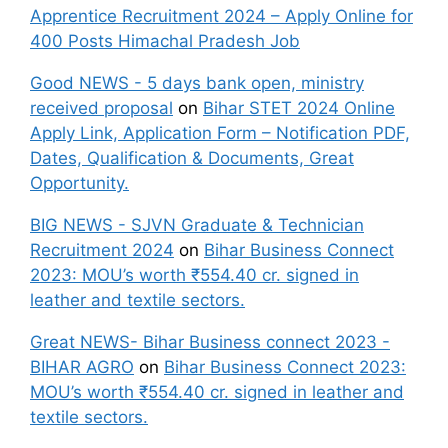
Apprentice Recruitment 2024 – Apply Online for
400 Posts Himachal Pradesh Job
Good NEWS - 5 days bank open, ministry
received proposal
on
Bihar STET 2024 Online
Apply Link, Application Form – Notification PDF,
Dates, Qualification & Documents, Great
Opportunity.
BIG NEWS - SJVN Graduate & Technician
Recruitment 2024
on
Bihar Business Connect
2023: MOU’s worth ₹554.40 cr. signed in
leather and textile sectors.
Great NEWS- Bihar Business connect 2023 -
BIHAR AGRO
on
Bihar Business Connect 2023:
MOU’s worth ₹554.40 cr. signed in leather and
textile sectors.