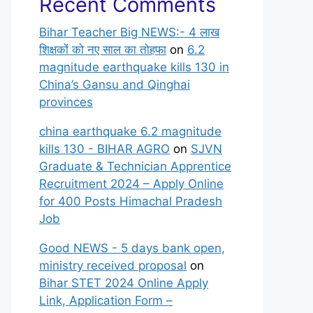
Recent Comments
Bihar Teacher Big NEWS:- 4 लाख
शिक्षकों को नए साल का तोहफा
on
6.2
magnitude earthquake kills 130 in
China’s Gansu and Qinghai
provinces
china earthquake 6.2 magnitude
kills 130 - BIHAR AGRO
on
SJVN
Graduate & Technician Apprentice
Recruitment 2024 – Apply Online
for 400 Posts Himachal Pradesh
Job
Good NEWS - 5 days bank open,
ministry received proposal
on
Bihar STET 2024 Online Apply
Link, Application Form –