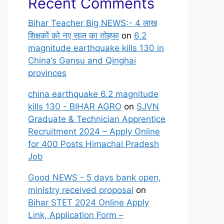
Recent Comments
Bihar Teacher Big NEWS:- 4 लाख
शिक्षकों को नए साल का तोहफा
on
6.2
magnitude earthquake kills 130 in
China’s Gansu and Qinghai
provinces
china earthquake 6.2 magnitude
kills 130 - BIHAR AGRO
on
SJVN
Graduate & Technician Apprentice
Recruitment 2024 – Apply Online
for 400 Posts Himachal Pradesh
Job
Good NEWS - 5 days bank open,
ministry received proposal
on
Bihar STET 2024 Online Apply
Link, Application Form –