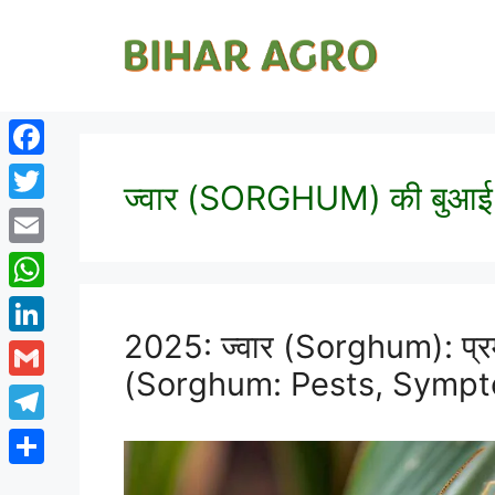
Facebook
ज्वार (SORGHUM) की बुआई
Twitter
Email
WhatsApp
2025: ज्वार (Sorghum): प्रम
LinkedIn
(Sorghum: Pests, Sympt
Gmail
Telegram
Share