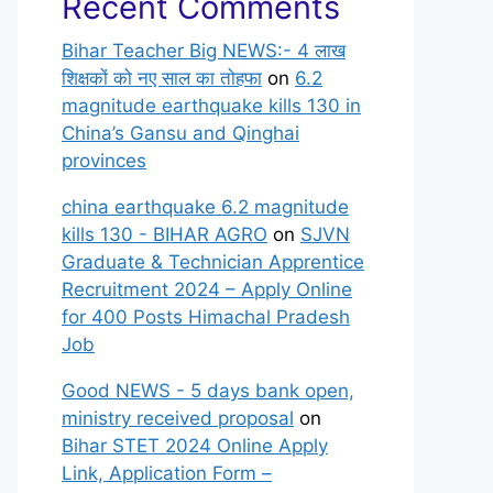
Recent Comments
Bihar Teacher Big NEWS:- 4 लाख
शिक्षकों को नए साल का तोहफा
on
6.2
magnitude earthquake kills 130 in
China’s Gansu and Qinghai
provinces
china earthquake 6.2 magnitude
kills 130 - BIHAR AGRO
on
SJVN
Graduate & Technician Apprentice
Recruitment 2024 – Apply Online
for 400 Posts Himachal Pradesh
Job
Good NEWS - 5 days bank open,
ministry received proposal
on
Bihar STET 2024 Online Apply
Link, Application Form –