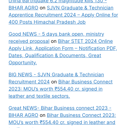
china earthquake 6.2 magnitude kills 130 -
BIHAR AGRO
on
SJVN Graduate & Technician
Apprentice Recruitment 2024 – Apply Online for
400 Posts Himachal Pradesh Job
Good NEWS - 5 days bank open, ministry
received proposal
on
Bihar STET 2024 Online
Apply Link, Application Form – Notification PDF,
Dates, Qualification & Documents, Great
Opportunity.
BIG NEWS - SJVN Graduate & Technician
Recruitment 2024
on
Bihar Business Connect
2023: MOU’s worth ₹554.40 cr. signed in
leather and textile sectors.
Great NEWS- Bihar Business connect 2023 -
BIHAR AGRO
on
Bihar Business Connect 2023:
MOU’s worth ₹554.40 cr. signed in leather and