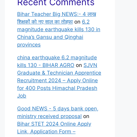
Recent Comments
Bihar Teacher Big NEWS:- 4 लाख
शिक्षकों को नए साल का तोहफा
on
6.2
magnitude earthquake kills 130 in
China’s Gansu and Qinghai
provinces
china earthquake 6.2 magnitude
kills 130 - BIHAR AGRO
on
SJVN
Graduate & Technician Apprentice
Recruitment 2024 – Apply Online
for 400 Posts Himachal Pradesh
Job
Good NEWS - 5 days bank open,
ministry received proposal
on
Bihar STET 2024 Online Apply
Link, Application Form –