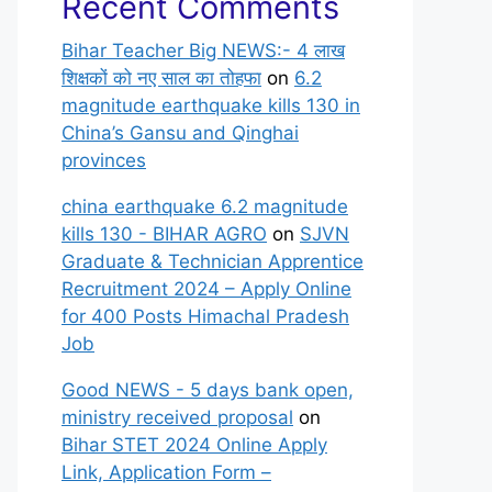
Recent Comments
Bihar Teacher Big NEWS:- 4 लाख
शिक्षकों को नए साल का तोहफा
on
6.2
magnitude earthquake kills 130 in
China’s Gansu and Qinghai
provinces
china earthquake 6.2 magnitude
kills 130 - BIHAR AGRO
on
SJVN
Graduate & Technician Apprentice
Recruitment 2024 – Apply Online
for 400 Posts Himachal Pradesh
Job
Good NEWS - 5 days bank open,
ministry received proposal
on
Bihar STET 2024 Online Apply
Link, Application Form –