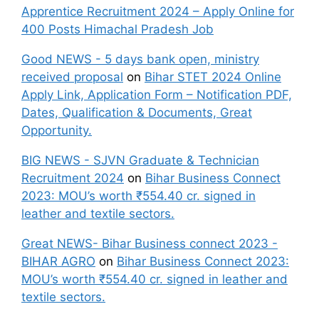
Apprentice Recruitment 2024 – Apply Online for
400 Posts Himachal Pradesh Job
Good NEWS - 5 days bank open, ministry
received proposal
on
Bihar STET 2024 Online
Apply Link, Application Form – Notification PDF,
Dates, Qualification & Documents, Great
Opportunity.
BIG NEWS - SJVN Graduate & Technician
Recruitment 2024
on
Bihar Business Connect
2023: MOU’s worth ₹554.40 cr. signed in
leather and textile sectors.
Great NEWS- Bihar Business connect 2023 -
BIHAR AGRO
on
Bihar Business Connect 2023:
MOU’s worth ₹554.40 cr. signed in leather and
textile sectors.