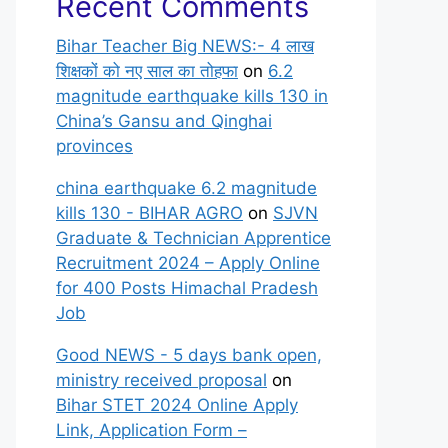
Recent Comments
Bihar Teacher Big NEWS:- 4 लाख
शिक्षकों को नए साल का तोहफा
on
6.2
magnitude earthquake kills 130 in
China’s Gansu and Qinghai
provinces
china earthquake 6.2 magnitude
kills 130 - BIHAR AGRO
on
SJVN
Graduate & Technician Apprentice
Recruitment 2024 – Apply Online
for 400 Posts Himachal Pradesh
Job
Good NEWS - 5 days bank open,
ministry received proposal
on
Bihar STET 2024 Online Apply
Link, Application Form –