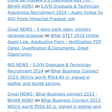
china earthquake 6.2 magnitude kills 130 -
BIHAR AGRO
on
SJVN Graduate & Technician
Apprentice Recruitment 2024 – Apply Online for
400 Posts Himachal Pradesh Job
Good NEWS - 5 days bank open, ministry
received proposal
on
Bihar STET 2024 Online
Apply Link, Application Form – Notification PDF,
Dates, Qualification & Documents, Great
Opportunity.
BIG NEWS - SJVN Graduate & Technician
Recruitment 2024
on
Bihar Business Connect
2023: MOU’s worth ₹554.40 cr. signed in
leather and textile sectors.
Great NEWS- Bihar Business connect 2023 -
BIHAR AGRO
on
Bihar Business Connect 2023:
MOU’s worth ₹554.40 cr. signed in leather and