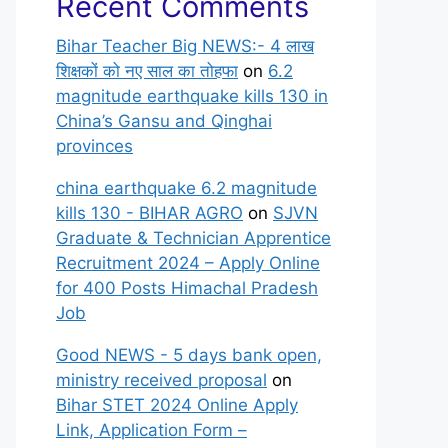
Recent Comments
Bihar Teacher Big NEWS:- 4 लाख
शिक्षकों को नए साल का तोहफा
on
6.2
magnitude earthquake kills 130 in
China’s Gansu and Qinghai
provinces
china earthquake 6.2 magnitude
kills 130 - BIHAR AGRO
on
SJVN
Graduate & Technician Apprentice
Recruitment 2024 – Apply Online
for 400 Posts Himachal Pradesh
Job
Good NEWS - 5 days bank open,
ministry received proposal
on
Bihar STET 2024 Online Apply
Link, Application Form –