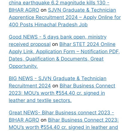
china earthquake 6.2 magnitude kills 130 -
BIHAR AGRO
on
SJVN Graduate & Technician
Apprentice Recruitment 2024 – Apply Online for
400 Posts Himachal Pradesh Job
Good NEWS - 5 days bank open, ministry
received proposal
on
Bihar STET 2024 Online
Apply Link, Application Form – Notification PDF,
Dates, Qualification & Documents, Great
Opportunity.
BIG NEWS - SJVN Graduate & Technician
Recruitment 2024
on
Bihar Business Connect
2023: MOU’s worth ₹554.40 cr. signed in
leather and textile sectors.
Great NEWS- Bihar Business connect 2023 -
BIHAR AGRO
on
Bihar Business Connect 2023:
MOU’s worth ₹554.40 cr. signed in leather and