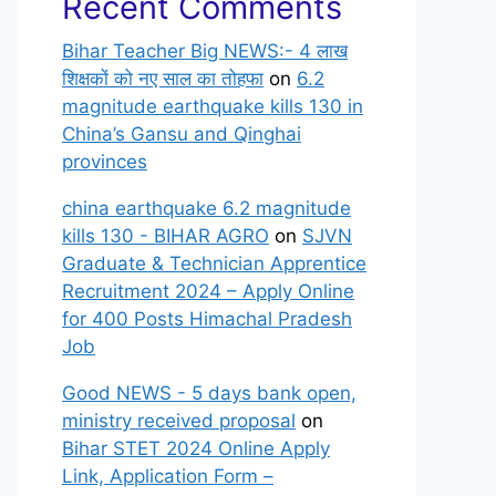
Recent Comments
Bihar Teacher Big NEWS:- 4 लाख
शिक्षकों को नए साल का तोहफा
on
6.2
magnitude earthquake kills 130 in
China’s Gansu and Qinghai
provinces
china earthquake 6.2 magnitude
kills 130 - BIHAR AGRO
on
SJVN
Graduate & Technician Apprentice
Recruitment 2024 – Apply Online
for 400 Posts Himachal Pradesh
Job
Good NEWS - 5 days bank open,
ministry received proposal
on
Bihar STET 2024 Online Apply
Link, Application Form –