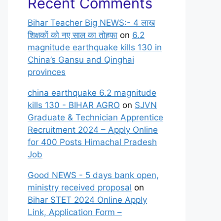
Recent Comments
Bihar Teacher Big NEWS:- 4 लाख
शिक्षकों को नए साल का तोहफा
on
6.2
magnitude earthquake kills 130 in
China’s Gansu and Qinghai
provinces
china earthquake 6.2 magnitude
kills 130 - BIHAR AGRO
on
SJVN
Graduate & Technician Apprentice
Recruitment 2024 – Apply Online
for 400 Posts Himachal Pradesh
Job
Good NEWS - 5 days bank open,
ministry received proposal
on
Bihar STET 2024 Online Apply
Link, Application Form –