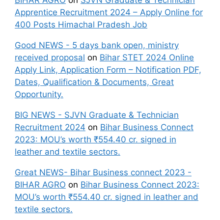
BIHAR AGRO
on
SJVN Graduate & Technician
Apprentice Recruitment 2024 – Apply Online for
400 Posts Himachal Pradesh Job
Good NEWS - 5 days bank open, ministry
received proposal
on
Bihar STET 2024 Online
Apply Link, Application Form – Notification PDF,
Dates, Qualification & Documents, Great
Opportunity.
BIG NEWS - SJVN Graduate & Technician
Recruitment 2024
on
Bihar Business Connect
2023: MOU’s worth ₹554.40 cr. signed in
leather and textile sectors.
Great NEWS- Bihar Business connect 2023 -
BIHAR AGRO
on
Bihar Business Connect 2023:
MOU’s worth ₹554.40 cr. signed in leather and
textile sectors.