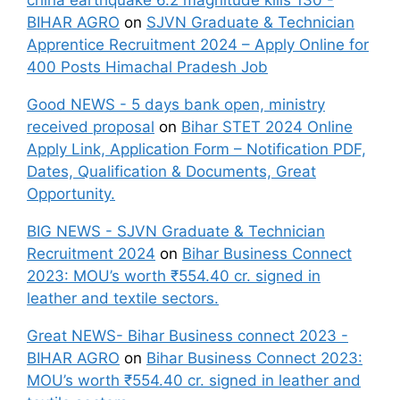
china earthquake 6.2 magnitude kills 130 -
BIHAR AGRO
on
SJVN Graduate & Technician
Apprentice Recruitment 2024 – Apply Online for
400 Posts Himachal Pradesh Job
Good NEWS - 5 days bank open, ministry
received proposal
on
Bihar STET 2024 Online
Apply Link, Application Form – Notification PDF,
Dates, Qualification & Documents, Great
Opportunity.
BIG NEWS - SJVN Graduate & Technician
Recruitment 2024
on
Bihar Business Connect
2023: MOU’s worth ₹554.40 cr. signed in
leather and textile sectors.
Great NEWS- Bihar Business connect 2023 -
BIHAR AGRO
on
Bihar Business Connect 2023:
MOU’s worth ₹554.40 cr. signed in leather and