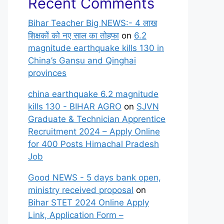
Recent Comments
Bihar Teacher Big NEWS:- 4 लाख
शिक्षकों को नए साल का तोहफा
on
6.2
magnitude earthquake kills 130 in
China’s Gansu and Qinghai
provinces
china earthquake 6.2 magnitude
kills 130 - BIHAR AGRO
on
SJVN
Graduate & Technician Apprentice
Recruitment 2024 – Apply Online
for 400 Posts Himachal Pradesh
Job
Good NEWS - 5 days bank open,
ministry received proposal
on
Bihar STET 2024 Online Apply
Link, Application Form –