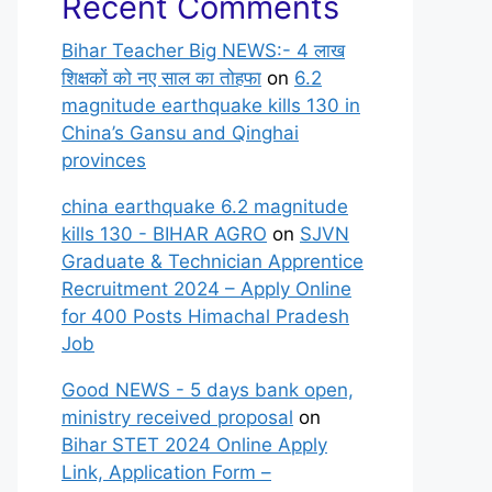
Recent Comments
Bihar Teacher Big NEWS:- 4 लाख
शिक्षकों को नए साल का तोहफा
on
6.2
magnitude earthquake kills 130 in
China’s Gansu and Qinghai
provinces
china earthquake 6.2 magnitude
kills 130 - BIHAR AGRO
on
SJVN
Graduate & Technician Apprentice
Recruitment 2024 – Apply Online
for 400 Posts Himachal Pradesh
Job
Good NEWS - 5 days bank open,
ministry received proposal
on
Bihar STET 2024 Online Apply
Link, Application Form –