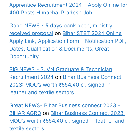
Apprentice Recruitment 2024 – Apply Online for
400 Posts Himachal Pradesh Job
Good NEWS - 5 days bank open, ministry
received proposal
on
Bihar STET 2024 Online
Apply Link, Application Form – Notification PDF,
Dates, Qualification & Documents, Great
Opportunity.
BIG NEWS - SJVN Graduate & Technician
Recruitment 2024
on
Bihar Business Connect
2023: MOU’s worth ₹554.40 cr. signed in
leather and textile sectors.
Great NEWS- Bihar Business connect 2023 -
BIHAR AGRO
on
Bihar Business Connect 2023:
MOU’s worth ₹554.40 cr. signed in leather and
textile sectors.