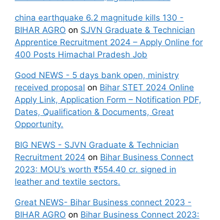
china earthquake 6.2 magnitude kills 130 -
BIHAR AGRO
on
SJVN Graduate & Technician
Apprentice Recruitment 2024 – Apply Online for
400 Posts Himachal Pradesh Job
Good NEWS - 5 days bank open, ministry
received proposal
on
Bihar STET 2024 Online
Apply Link, Application Form – Notification PDF,
Dates, Qualification & Documents, Great
Opportunity.
BIG NEWS - SJVN Graduate & Technician
Recruitment 2024
on
Bihar Business Connect
2023: MOU’s worth ₹554.40 cr. signed in
leather and textile sectors.
Great NEWS- Bihar Business connect 2023 -
BIHAR AGRO
on
Bihar Business Connect 2023: