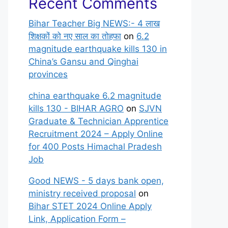
Recent Comments
Bihar Teacher Big NEWS:- 4 लाख
शिक्षकों को नए साल का तोहफा
on
6.2
magnitude earthquake kills 130 in
China’s Gansu and Qinghai
provinces
china earthquake 6.2 magnitude
kills 130 - BIHAR AGRO
on
SJVN
Graduate & Technician Apprentice
Recruitment 2024 – Apply Online
for 400 Posts Himachal Pradesh
Job
Good NEWS - 5 days bank open,
ministry received proposal
on
Bihar STET 2024 Online Apply
Link, Application Form –