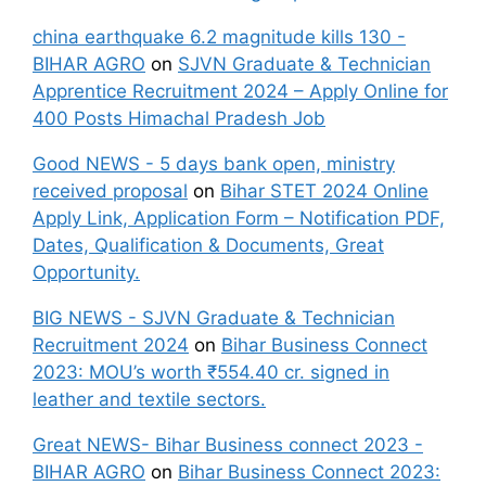
china earthquake 6.2 magnitude kills 130 -
BIHAR AGRO
on
SJVN Graduate & Technician
Apprentice Recruitment 2024 – Apply Online for
400 Posts Himachal Pradesh Job
Good NEWS - 5 days bank open, ministry
received proposal
on
Bihar STET 2024 Online
Apply Link, Application Form – Notification PDF,
Dates, Qualification & Documents, Great
Opportunity.
BIG NEWS - SJVN Graduate & Technician
Recruitment 2024
on
Bihar Business Connect
2023: MOU’s worth ₹554.40 cr. signed in
leather and textile sectors.
Great NEWS- Bihar Business connect 2023 -
BIHAR AGRO
on
Bihar Business Connect 2023: