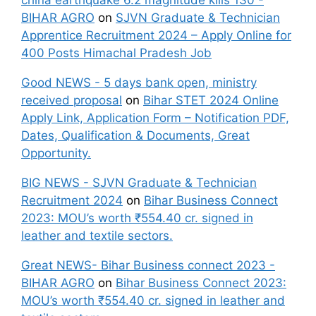
china earthquake 6.2 magnitude kills 130 -
BIHAR AGRO
on
SJVN Graduate & Technician
Apprentice Recruitment 2024 – Apply Online for
400 Posts Himachal Pradesh Job
Good NEWS - 5 days bank open, ministry
received proposal
on
Bihar STET 2024 Online
Apply Link, Application Form – Notification PDF,
Dates, Qualification & Documents, Great
Opportunity.
BIG NEWS - SJVN Graduate & Technician
Recruitment 2024
on
Bihar Business Connect
2023: MOU’s worth ₹554.40 cr. signed in
leather and textile sectors.
Great NEWS- Bihar Business connect 2023 -
BIHAR AGRO
on
Bihar Business Connect 2023:
MOU’s worth ₹554.40 cr. signed in leather and