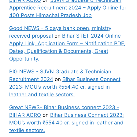
BIHAR AGRO
on
SJVN Graduate & Technician
Apprentice Recruitment 2024 – Apply Online for
400 Posts Himachal Pradesh Job
Good NEWS - 5 days bank open, ministry
received proposal
on
Bihar STET 2024 Online
Apply Link, Application Form – Notification PDF,
Dates, Qualification & Documents, Great
Opportunity.
BIG NEWS - SJVN Graduate & Technician
Recruitment 2024
on
Bihar Business Connect
2023: MOU’s worth ₹554.40 cr. signed in
leather and textile sectors.
Great NEWS- Bihar Business connect 2023 -
BIHAR AGRO
on
Bihar Business Connect 2023:
MOU’s worth ₹554.40 cr. signed in leather and
textile sectors.