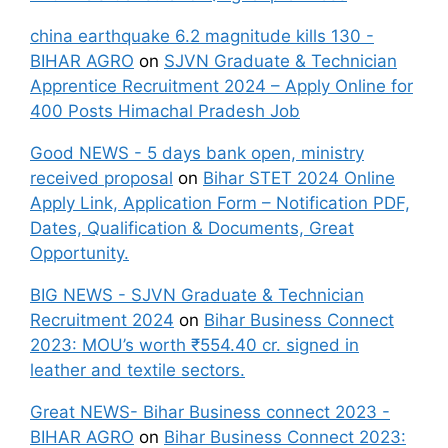
china earthquake 6.2 magnitude kills 130 -
BIHAR AGRO
on
SJVN Graduate & Technician
Apprentice Recruitment 2024 – Apply Online for
400 Posts Himachal Pradesh Job
Good NEWS - 5 days bank open, ministry
received proposal
on
Bihar STET 2024 Online
Apply Link, Application Form – Notification PDF,
Dates, Qualification & Documents, Great
Opportunity.
BIG NEWS - SJVN Graduate & Technician
Recruitment 2024
on
Bihar Business Connect
2023: MOU’s worth ₹554.40 cr. signed in
leather and textile sectors.
Great NEWS- Bihar Business connect 2023 -
BIHAR AGRO
on
Bihar Business Connect 2023: