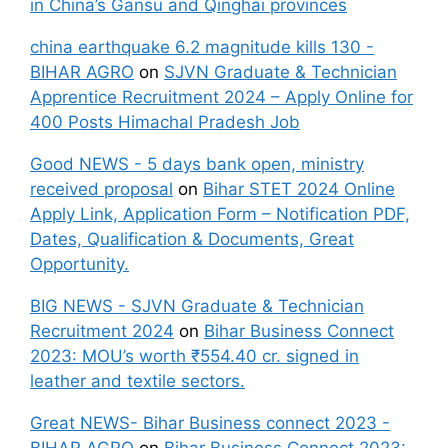
in China’s Gansu and Qinghai provinces
china earthquake 6.2 magnitude kills 130 -
BIHAR AGRO
on
SJVN Graduate & Technician
Apprentice Recruitment 2024 – Apply Online for
400 Posts Himachal Pradesh Job
Good NEWS - 5 days bank open, ministry
received proposal
on
Bihar STET 2024 Online
Apply Link, Application Form – Notification PDF,
Dates, Qualification & Documents, Great
Opportunity.
BIG NEWS - SJVN Graduate & Technician
Recruitment 2024
on
Bihar Business Connect
2023: MOU’s worth ₹554.40 cr. signed in
leather and textile sectors.
Great NEWS- Bihar Business connect 2023 -
BIHAR AGRO
on
Bihar Business Connect 2023: