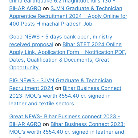
china earthquake 6.2 magnitude kills 130 -
BIHAR AGRO
on
SJVN Graduate & Technician
Apprentice Recruitment 2024 – Apply Online for
400 Posts Himachal Pradesh Job
Good NEWS - 5 days bank open, ministry
received proposal
on
Bihar STET 2024 Online
Apply Link, Application Form – Notification PDF,
Dates, Qualification & Documents, Great
Opportunity.
BIG NEWS - SJVN Graduate & Technician
Recruitment 2024
on
Bihar Business Connect
2023: MOU’s worth ₹554.40 cr. signed in
leather and textile sectors.
Great NEWS- Bihar Business connect 2023 -
BIHAR AGRO
on
Bihar Business Connect 2023:
MOU’s worth ₹554.40 cr. signed in leather and