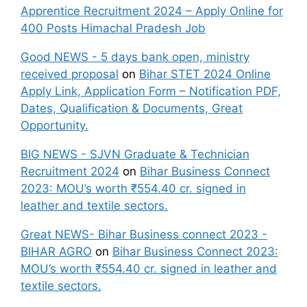
Apprentice Recruitment 2024 – Apply Online for
400 Posts Himachal Pradesh Job
Good NEWS - 5 days bank open, ministry
received proposal
on
Bihar STET 2024 Online
Apply Link, Application Form – Notification PDF,
Dates, Qualification & Documents, Great
Opportunity.
BIG NEWS - SJVN Graduate & Technician
Recruitment 2024
on
Bihar Business Connect
2023: MOU’s worth ₹554.40 cr. signed in
leather and textile sectors.
Great NEWS- Bihar Business connect 2023 -
BIHAR AGRO
on
Bihar Business Connect 2023:
MOU’s worth ₹554.40 cr. signed in leather and
textile sectors.