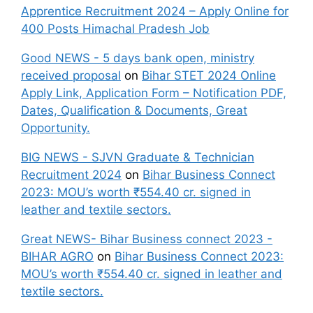
Apprentice Recruitment 2024 – Apply Online for
400 Posts Himachal Pradesh Job
Good NEWS - 5 days bank open, ministry
received proposal
on
Bihar STET 2024 Online
Apply Link, Application Form – Notification PDF,
Dates, Qualification & Documents, Great
Opportunity.
BIG NEWS - SJVN Graduate & Technician
Recruitment 2024
on
Bihar Business Connect
2023: MOU’s worth ₹554.40 cr. signed in
leather and textile sectors.
Great NEWS- Bihar Business connect 2023 -
BIHAR AGRO
on
Bihar Business Connect 2023:
MOU’s worth ₹554.40 cr. signed in leather and
textile sectors.