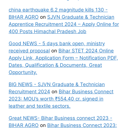
china earthquake 6.2 magnitude kills 130 -
BIHAR AGRO
on
SJVN Graduate & Technician
Apprentice Recruitment 2024 – Apply Online for
400 Posts Himachal Pradesh Job
Good NEWS - 5 days bank open, ministry
received proposal
on
Bihar STET 2024 Online
Apply Link, Application Form – Notification PDF,
Dates, Qualification & Documents, Great
Opportunity.
BIG NEWS - SJVN Graduate & Technician
Recruitment 2024
on
Bihar Business Connect
2023: MOU’s worth ₹554.40 cr. signed in
leather and textile sectors.
Great NEWS- Bihar Business connect 2023 -
BIHAR AGRO
on
Bihar Business Connect 2023: