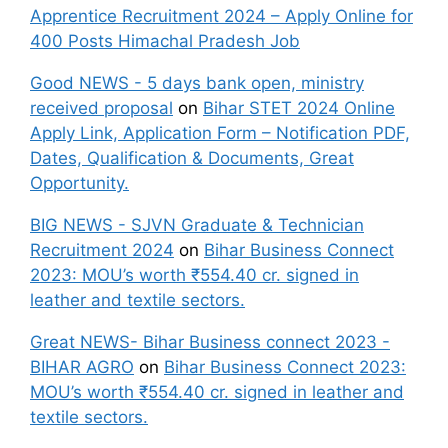
Apprentice Recruitment 2024 – Apply Online for
400 Posts Himachal Pradesh Job
Good NEWS - 5 days bank open, ministry
received proposal
on
Bihar STET 2024 Online
Apply Link, Application Form – Notification PDF,
Dates, Qualification & Documents, Great
Opportunity.
BIG NEWS - SJVN Graduate & Technician
Recruitment 2024
on
Bihar Business Connect
2023: MOU’s worth ₹554.40 cr. signed in
leather and textile sectors.
Great NEWS- Bihar Business connect 2023 -
BIHAR AGRO
on
Bihar Business Connect 2023:
MOU’s worth ₹554.40 cr. signed in leather and
textile sectors.