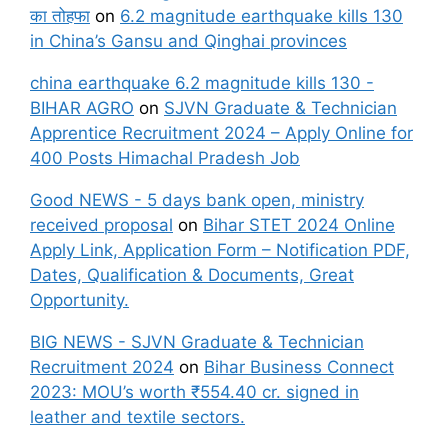
का तोहफा
on
6.2 magnitude earthquake kills 130
in China’s Gansu and Qinghai provinces
china earthquake 6.2 magnitude kills 130 -
BIHAR AGRO
on
SJVN Graduate & Technician
Apprentice Recruitment 2024 – Apply Online for
400 Posts Himachal Pradesh Job
Good NEWS - 5 days bank open, ministry
received proposal
on
Bihar STET 2024 Online
Apply Link, Application Form – Notification PDF,
Dates, Qualification & Documents, Great
Opportunity.
BIG NEWS - SJVN Graduate & Technician
Recruitment 2024
on
Bihar Business Connect
2023: MOU’s worth ₹554.40 cr. signed in
leather and textile sectors.