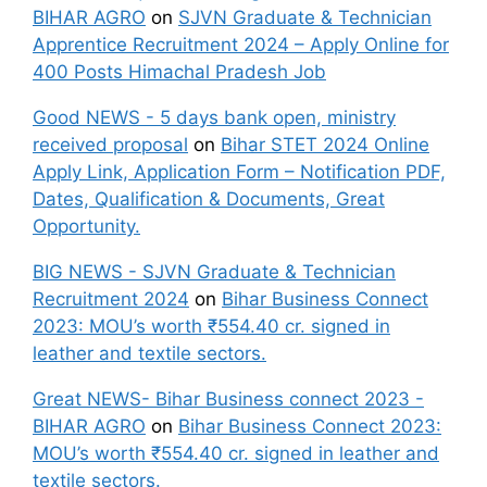
BIHAR AGRO
on
SJVN Graduate & Technician
Apprentice Recruitment 2024 – Apply Online for
400 Posts Himachal Pradesh Job
Good NEWS - 5 days bank open, ministry
received proposal
on
Bihar STET 2024 Online
Apply Link, Application Form – Notification PDF,
Dates, Qualification & Documents, Great
Opportunity.
BIG NEWS - SJVN Graduate & Technician
Recruitment 2024
on
Bihar Business Connect
2023: MOU’s worth ₹554.40 cr. signed in
leather and textile sectors.
Great NEWS- Bihar Business connect 2023 -
BIHAR AGRO
on
Bihar Business Connect 2023:
MOU’s worth ₹554.40 cr. signed in leather and
textile sectors.