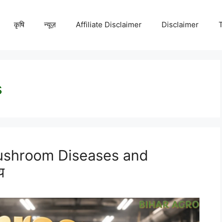
कृषि
न्यूज़
Affiliate Disclaimer
Disclaimer
s
(Mushroom Diseases and
य