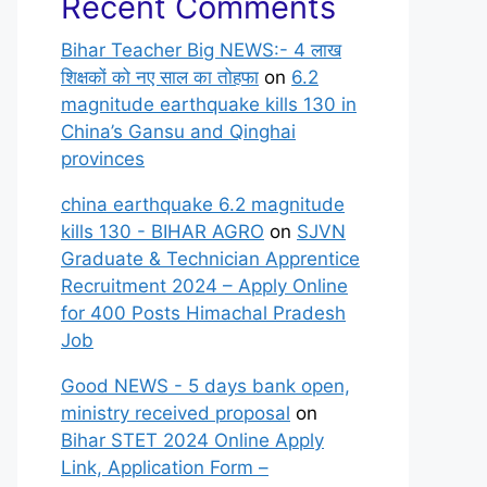
Recent Comments
Bihar Teacher Big NEWS:- 4 लाख
शिक्षकों को नए साल का तोहफा
on
6.2
magnitude earthquake kills 130 in
China’s Gansu and Qinghai
provinces
china earthquake 6.2 magnitude
kills 130 - BIHAR AGRO
on
SJVN
Graduate & Technician Apprentice
Recruitment 2024 – Apply Online
for 400 Posts Himachal Pradesh
Job
Good NEWS - 5 days bank open,
ministry received proposal
on
Bihar STET 2024 Online Apply
Link, Application Form –