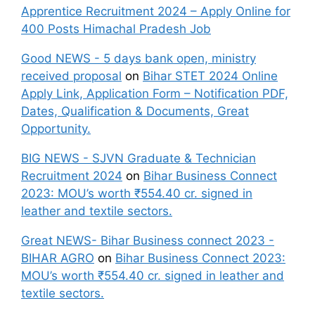
Apprentice Recruitment 2024 – Apply Online for
400 Posts Himachal Pradesh Job
Good NEWS - 5 days bank open, ministry
received proposal
on
Bihar STET 2024 Online
Apply Link, Application Form – Notification PDF,
Dates, Qualification & Documents, Great
Opportunity.
BIG NEWS - SJVN Graduate & Technician
Recruitment 2024
on
Bihar Business Connect
2023: MOU’s worth ₹554.40 cr. signed in
leather and textile sectors.
Great NEWS- Bihar Business connect 2023 -
BIHAR AGRO
on
Bihar Business Connect 2023:
MOU’s worth ₹554.40 cr. signed in leather and
textile sectors.