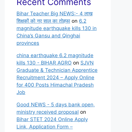
Recent Comments
Bihar Teacher Big NEWS:- 4 लाख
शिक्षकों को नए साल का तोहफा
on
6.2
magnitude earthquake kills 130 in
China’s Gansu and Qinghai
provinces
china earthquake 6.2 magnitude
kills 130 - BIHAR AGRO
on
SJVN
Graduate & Technician Apprentice
Recruitment 2024 – Apply Online
for 400 Posts Himachal Pradesh
Job
Good NEWS - 5 days bank open,
ministry received proposal
on
Bihar STET 2024 Online Apply
Link, Application Form –