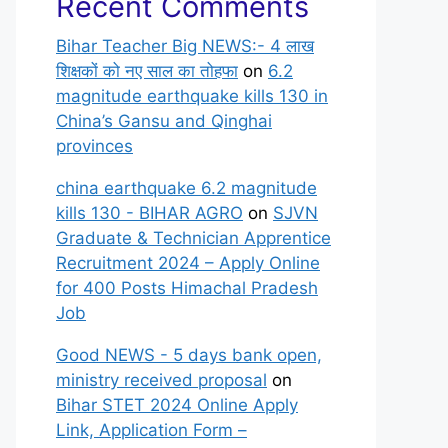
Recent Comments
Bihar Teacher Big NEWS:- 4 लाख
शिक्षकों को नए साल का तोहफा
on
6.2
magnitude earthquake kills 130 in
China’s Gansu and Qinghai
provinces
china earthquake 6.2 magnitude
kills 130 - BIHAR AGRO
on
SJVN
Graduate & Technician Apprentice
Recruitment 2024 – Apply Online
for 400 Posts Himachal Pradesh
Job
Good NEWS - 5 days bank open,
ministry received proposal
on
Bihar STET 2024 Online Apply
Link, Application Form –