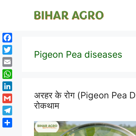
Facebook
Pigeon Pea diseases
Twitter
Email
WhatsApp
अरहर के रोग (Pigeon Pea D
LinkedIn
रोकथाम
Gmail
Telegram
Share