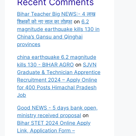
Recent Comments
Bihar Teacher Big NEWS:- 4 लाख
शिक्षकों को नए साल का तोहफा
on
6.2
magnitude earthquake kills 130 in
China’s Gansu and Qinghai
provinces
china earthquake 6.2 magnitude
kills 130 - BIHAR AGRO
on
SJVN
Graduate & Technician Apprentice
Recruitment 2024 – Apply Online
for 400 Posts Himachal Pradesh
Job
Good NEWS - 5 days bank open,
ministry received proposal
on
Bihar STET 2024 Online Apply
Link, Application Form –