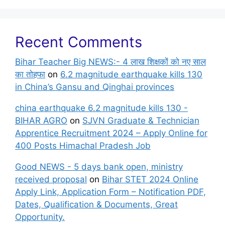
Recent Comments
Bihar Teacher Big NEWS:- 4 लाख शिक्षकों को नए साल
का तोहफा
on
6.2 magnitude earthquake kills 130
in China’s Gansu and Qinghai provinces
china earthquake 6.2 magnitude kills 130 -
BIHAR AGRO
on
SJVN Graduate & Technician
Apprentice Recruitment 2024 – Apply Online for
400 Posts Himachal Pradesh Job
Good NEWS - 5 days bank open, ministry
received proposal
on
Bihar STET 2024 Online
Apply Link, Application Form – Notification PDF,
Dates, Qualification & Documents, Great
Opportunity.