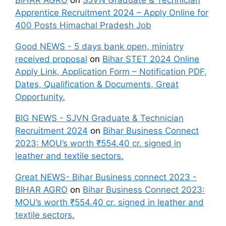
BIHAR AGRO
on
SJVN Graduate & Technician
Apprentice Recruitment 2024 – Apply Online for
400 Posts Himachal Pradesh Job
Good NEWS - 5 days bank open, ministry
received proposal
on
Bihar STET 2024 Online
Apply Link, Application Form – Notification PDF,
Dates, Qualification & Documents, Great
Opportunity.
BIG NEWS - SJVN Graduate & Technician
Recruitment 2024
on
Bihar Business Connect
2023: MOU’s worth ₹554.40 cr. signed in
leather and textile sectors.
Great NEWS- Bihar Business connect 2023 -
BIHAR AGRO
on
Bihar Business Connect 2023:
MOU’s worth ₹554.40 cr. signed in leather and
textile sectors.