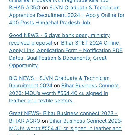
china earthquake 6.2 magnitude kills 130 -
BIHAR AGRO
on
SJVN Graduate & Technician
Apprentice Recruitment 2024 – Apply Online for
400 Posts Himachal Pradesh Job
Good NEWS - 5 days bank open, ministry
received proposal
on
Bihar STET 2024 Online
Apply Link, Application Form – Notification PDF,
Dates, Qualification & Documents, Great
Opportunity.
BIG NEWS - SJVN Graduate & Technician
Recruitment 2024
on
Bihar Business Connect
2023: MOU’s worth ₹554.40 cr. signed in
leather and textile sectors.
Great NEWS- Bihar Business connect 2023 -
BIHAR AGRO
on
Bihar Business Connect 2023:
MOU’s worth ₹554.40 cr. signed in leather and